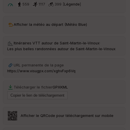
t
559
1117
399 [
Légende
]
ar
ri
v
Afficher la météo au départ (Météo Blue)
é
e
Itinéraires VTT autour de
Saint-Martin-le-Vinoux
·
C
Les plus belles randonnées autour de Saint-Martin-le-Vinoux
ou
le
ur
URL permanente de la page
https://www.visugpx.com/xghvFxp6Vq
Télécharger le fichier
GPX
KML
Ep
ai
ss
eu
r
Afficher le QRCode pour téléchargement sur mobile
Tr