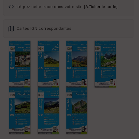
an
sp
Intégrez cette trace dans votre site [
Afficher le code
]
ar
en
ce
Cartes IGN correspondantes
Po
int
illé
s
S
e
n
s
St
re
et
Vi
e
w