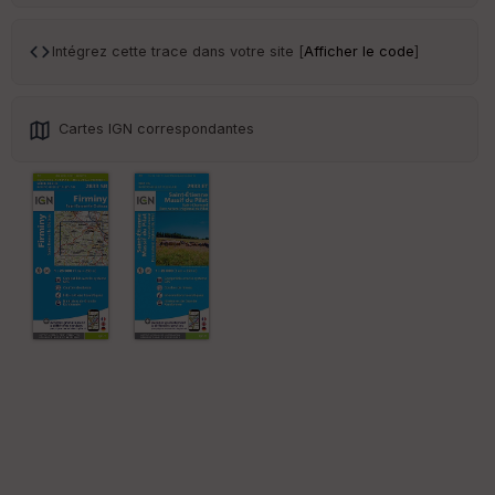
ce
Intégrez cette trace dans votre site [
Afficher le code
]
Po
int
illé
s
Cartes IGN correspondantes
S
e
n
s
St
re
et
Vi
e
w