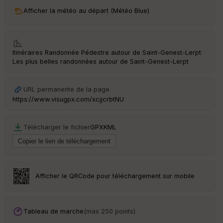
ri
v
Afficher la météo au départ (Météo Blue)
é
e
C
Itinéraires Randonnée Pédestre autour de
Saint-Genest-Lerpt
·
ou
Les plus belles randonnées autour de Saint-Genest-Lerpt
le
ur
URL permanente de la page
https://www.visugpx.com/xcjjcrbtNU
Ep
Télécharger le fichier
GPX
KML
ai
ss
eu
r
Afficher le QRCode pour téléchargement sur mobile
Tr
an
sp
ar
Tableau de marche
(max 250 points)
en