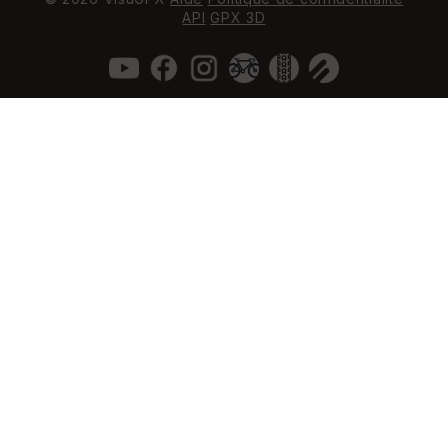
API
GPX 3D