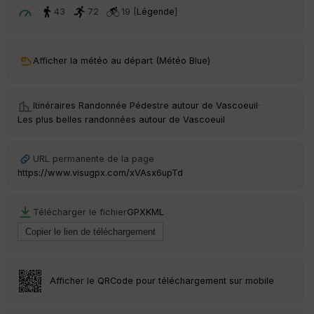
t
43
72
19 [
Légende
]
ar
ri
v
Afficher la météo au départ (Météo Blue)
é
e
Itinéraires Randonnée Pédestre autour de
Vascoeuil
·
C
Les plus belles randonnées autour de Vascoeuil
ou
le
ur
URL permanente de la page
https://www.visugpx.com/xVAsx6upTd
Télécharger le fichier
GPX
KML
Ep
ai
ss
eu
r
Afficher le QRCode pour téléchargement sur mobile
Tr