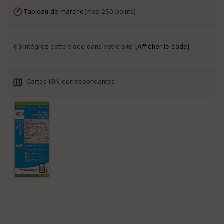
an
sp
Tableau de marche
(max 250 points)
ar
en
ce
Intégrez cette trace dans votre site [
Afficher le code
]
Po
int
illé
Cartes IGN correspondantes
s
S
e
n
s
St
re
et
Vi
e
w