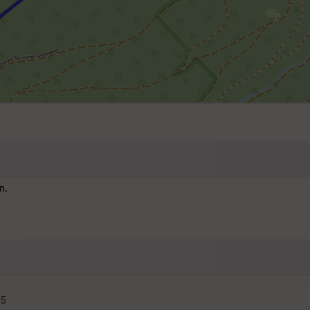
n.
25