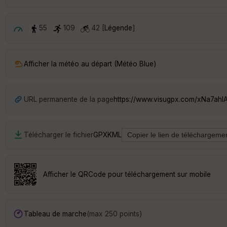
55
109
42 [
Légende
]
Afficher la météo au départ (Météo Blue)
URL permanente de la page
https://www.visugpx.com/xNa7ahl
Télécharger le fichier
GPX
KML
Afficher le QRCode pour téléchargement sur mobile
Tableau de marche
(max 250 points)