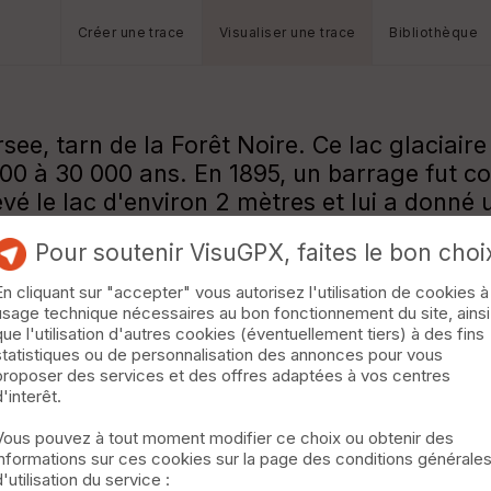
Créer une trace
Visualiser une trace
Bibliothèque
, tarn de la Forêt Noire. Ce lac glaciaire 
00 à 30 000 ans. En 1895, un barrage fut con
levé le lac d'environ 2 mètres et lui a donn
zone d'envasement du lac s'est détachée du s
Pour soutenir VisuGPX, faites le bon choi
stituée d'un réseau dense de racines, de mo
 luxuriante et une myriade de nénuphars jau
En cliquant sur "accepter" vous autorisez l'utilisation de cookies à
usage technique nécessaires au bon fonctionnement du site, ainsi
que l'utilisation d'autres cookies (éventuellement tiers) à des fins
 point de vue sur le lac. La seule difficul
statistiques ou de personnalisation des annonces pour vous
et escarpée qui sillonne le flanc de montagn
proposer des services et des offres adaptées à vos centres
d'interêt.
Vous pouvez à tout moment modifier ce choix ou obtenir des
informations sur ces cookies sur la page des conditions générale
d'utilisation du service :