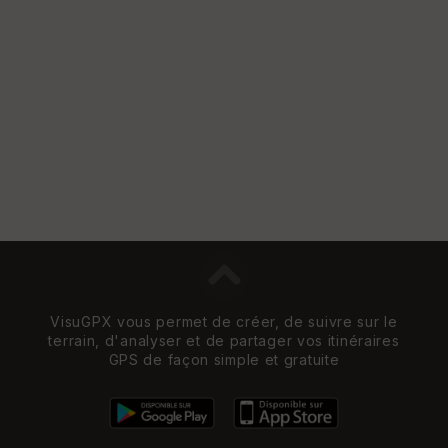
S
e
n
s
St
re
et
Vi
e
w
VisuGPX vous permet de créer, de suivre sur le
terrain, d'analyser et de partager vos itinéraires
GPS de façon simple et gratuite