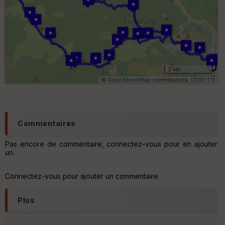
or
n
e
s
ki
lo
m
ét
ri
2 km
q
©
OpenStreetMap
contributors,
ODbL 1.0
u
e
s
C
Commentaires
o
u
Pas encore de commentaire, connectez-vous pour en ajouter
v
un.
er
tu
re
Connectez-vous pour ajouter un commentaire
IG
N
Plus
Aff
ic