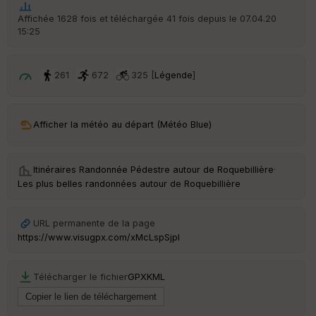
he
r
Affichée 1628 fois et téléchargée 41 fois depuis le 07.04.20
d
15:25
é
p
ar
t
261
672
325 [
Légende
]
ar
ri
v
Afficher la météo au départ (Météo Blue)
é
e
Itinéraires Randonnée Pédestre autour de
Roquebillière
·
Fil
Les plus belles randonnées autour de Roquebillière
tr
e
P
URL permanente de la page
OI
https://www.visugpx.com/xMcLspSjpl
C
Télécharger le fichier
GPX
KML
ou
le
ur