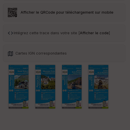
Afficher le QRCode pour téléchargement sur mobile
Ep
ai
Intégrez cette trace dans votre site [
Afficher le code
]
ss
eu
r
Cartes IGN correspondantes
Tr
an
sp
ar
en
ce
Po
int
illé
s