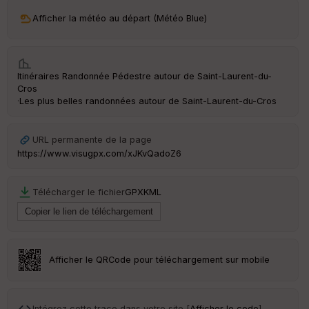
ri
v
Afficher la météo au départ (Météo Blue)
é
e
C
Itinéraires Randonnée Pédestre autour de
Saint-Laurent-du-
ou
Cros
le
·
Les plus belles randonnées autour de Saint-Laurent-du-Cros
ur
URL permanente de la page
https://www.visugpx.com/xJKvQadoZ6
Ep
ai
Télécharger le fichier
GPX
KML
ss
eu
r
Tr
Afficher le QRCode pour téléchargement sur mobile
an
sp
ar
en
Intégrez cette trace dans votre site [
Afficher le code
]