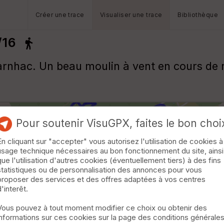
Créer une trace
Visualiser une trace
Bibliothèque
/16
rnhac. Un beau moulin à vent en cours de r
Pour soutenir VisuGPX, faites le bon choi
En cliquant sur "accepter" vous autorisez l'utilisation de cookies à
usage technique nécessaires au bon fonctionnement du site, ainsi
que l'utilisation d'autres cookies (éventuellement tiers) à des fins
statistiques ou de personnalisation des annonces pour vous
proposer des services et des offres adaptées à vos centres
d'interêt.
Vous pouvez à tout moment modifier ce choix ou obtenir des
informations sur ces cookies sur la page des conditions générale