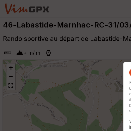
46-Labastide-Marnhac-RC-31/03
Rando sportive au départ de Labastide-Ma
+
m
/
m
+
−