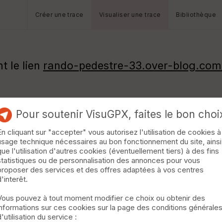
Créer une trace
Visualiser une trace
Bibliothèque
t le lien
rando-pedestre-33.over-blog.co
Pour soutenir VisuGPX, faites le bon choi
En cliquant sur "accepter" vous autorisez l'utilisation de cookies à
usage technique nécessaires au bon fonctionnement du site, ainsi
que l'utilisation d'autres cookies (éventuellement tiers) à des fins
statistiques ou de personnalisation des annonces pour vous
proposer des services et des offres adaptées à vos centres
d'interêt.
Vous pouvez à tout moment modifier ce choix ou obtenir des
informations sur ces cookies sur la page des conditions générale
d'utilisation du service :