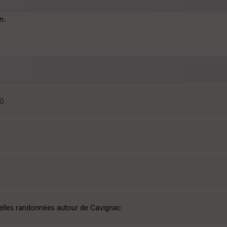
n.
50
belles randonnées autour de Cavignac