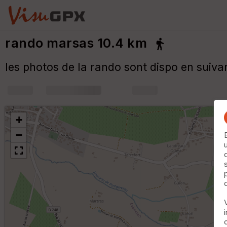
rando marsas 10.4 km
les photos de la rando sont dispo en suivan
+
m
+
−