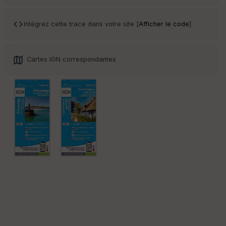
Tr
an
sp
Intégrez cette trace dans votre site [
Afficher le code
]
ar
en
ce
Cartes IGN correspondantes
Po
int
illé
s
S
e
n
s
St
re
et
Vi
e
w