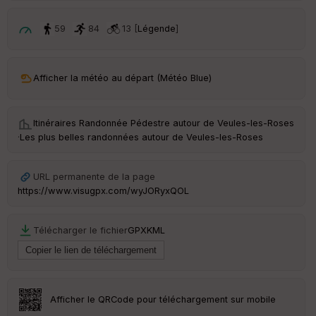
p
ar
t
59
84
13 [
Légende
]
ar
ri
v
Afficher la météo au départ (Météo Blue)
é
e
Itinéraires Randonnée Pédestre autour de
Veules-les-Roses
C
·
Les plus belles randonnées autour de Veules-les-Roses
ou
le
ur
URL permanente de la page
https://www.visugpx.com/wyJORyxQOL
Télécharger le fichier
GPX
KML
Ep
ai
ss
eu
r
Afficher le QRCode pour téléchargement sur mobile