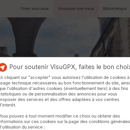
Créer une trace
Visualiser une trace
Bibliothèque
Pour soutenir VisuGPX, faites le bon choi
En cliquant sur "accepter" vous autorisez l'utilisation de cookies à
usage technique nécessaires au bon fonctionnement du site, ainsi
que l'utilisation d'autres cookies (éventuellement tiers) à des fins
statistiques ou de personnalisation des annonces pour vous
proposer des services et des offres adaptées à vos centres
d'interêt.
Vous pouvez à tout moment modifier ce choix ou obtenir des
informations sur ces cookies sur la page des conditions générale
d'utilisation du service :