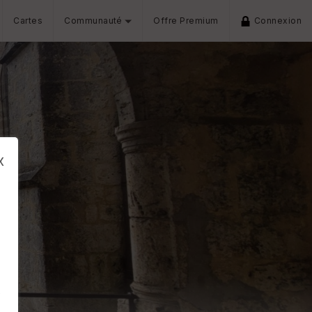
Cartes
Communauté
Offre Premium
Connexion
x
s