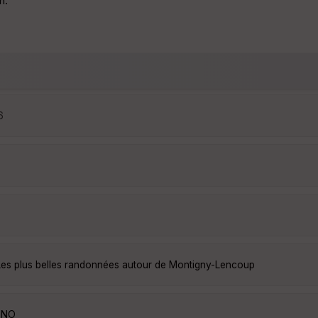
n.
6
Les plus belles randonnées autour de Montigny-Lencoup
eaNO