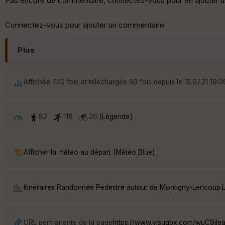
Pas encore de commentaire, connectez-vous pour en ajouter u
Connectez-vous pour ajouter un commentaire
Plus
Affichée 740 fois et téléchargée 50 fois depuis le 15.07.21 19:0
82
118
26 [
Légende
]
Afficher la météo au départ (Météo Blue)
Itinéraires Randonnée Pédestre autour de
Montigny-Lencoup
·
URL permanente de la page
https://www.visugpx.com/wuC9jl