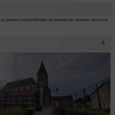
he
r
d
é
r un groupe il est préférable de prendre les devants. on trouve
p
ar
t
ar
ri
v
é
e
C
ou
le
ur
E