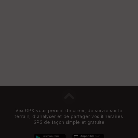
Vi
e
w
VisuGPX vous permet de créer, de suivre sur le
terrain, d'analyser et de partager vos itinéraires
GPS de façon simple et gratuite