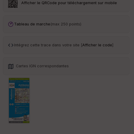
r
Afficher le QRCode pour téléchargement sur mobile
Tr
an
Tableau de marche
(max 250 points)
sp
ar
en
ce
Intégrez cette trace dans votre site [
Afficher le code
]
Po
int
Cartes IGN correspondantes
illé
s
S
e
n
s
St
re
et