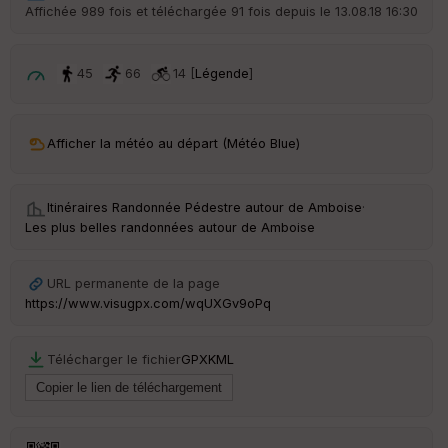
r
Affichée 989 fois et téléchargée 91 fois depuis le 13.08.18 16:30
d
é
p
ar
45
66
14 [
Légende
]
t
ar
Afficher la météo au départ (Météo Blue)
ri
v
é
e
Itinéraires Randonnée Pédestre autour de
Amboise
·
Les plus belles randonnées autour de Amboise
C
ou
le
URL permanente de la page
ur
https://www.visugpx.com/wqUXGv9oPq
Télécharger le fichier
GPX
KML
Ep
ai
ss
eu