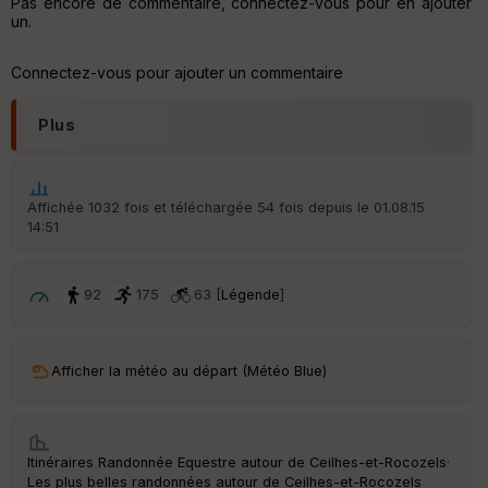
Pas encore de commentaire, connectez-vous pour en ajouter
v
un.
er
tu
re
Connectez-vous pour ajouter un commentaire
IG
N
Plus
Aff
ic
he
r
Affichée 1032 fois et téléchargée 54 fois depuis le 01.08.15
d
14:51
é
p
ar
t
92
175
63 [
Légende
]
ar
ri
v
Afficher la météo au départ (Météo Blue)
é
e
C
Itinéraires Randonnée Equestre autour de
Ceilhes-et-Rocozels
·
ou
Les plus belles randonnées autour de Ceilhes-et-Rocozels
le