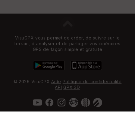
VisuGPX vous permet de créer, de suivre sur le
terrain, d'analyser et de partager vos itinéraires
GPS de façon simple et gratuite
© 2026 VisuGPX
Aide
Politique de confidentialité
API
GPX 3D