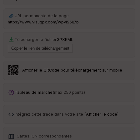
ur
URL permanente de la page
https://www.visugpx.com/wpvlS5lj7b
Ep
Télécharger le fichier
GPX
KML
ai
ss
eu
r
Afficher le QRCode pour téléchargement sur mobile
Tr
an
sp
ar
Tableau de marche
(max 250 points)
en
ce
Intégrez cette trace dans votre site [
Afficher le code
]
Po
int
illé
s
Cartes IGN correspondantes