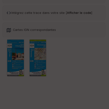
Tr
an
sp
Intégrez cette trace dans votre site [
Afficher le code
]
ar
en
ce
Cartes IGN correspondantes
Po
int
illé
s
S
e
n
s
St
re
et
Vi
e