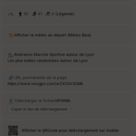
p
ar
t
30
41
9 [
Légende
]
ar
ri
v
Afficher la météo au départ (Météo Blue)
é
e
Itinéraires Marche Sportive autour de
Lyon
·
C
Les plus belles randonnées autour de Lyon
ou
le
ur
URL permanente de la page
https://www.visugpx.com/wZXOOr3OMk
Télécharger le fichier
GPX
KML
Ep
ai
ss
eu
r
Afficher le QRCode pour téléchargement sur mobile