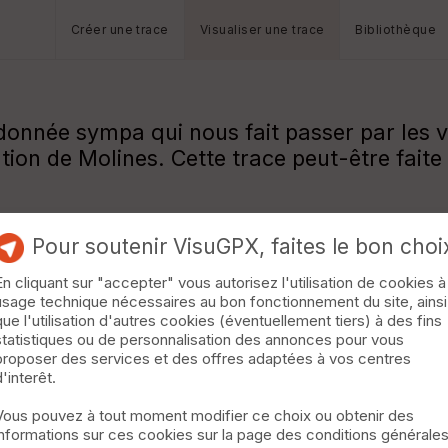
Créer une trace
Visualiser une trace
Bibliothèque
onnée sympa qui nous fait passer par les vi
ation de Molines. Cette trace peut-être faite
Pour soutenir VisuGPX, faites le bon choi
En cliquant sur "accepter" vous autorisez l'utilisation de cookies à
usage technique nécessaires au bon fonctionnement du site, ainsi
que l'utilisation d'autres cookies (éventuellement tiers) à des fins
statistiques ou de personnalisation des annonces pour vous
proposer des services et des offres adaptées à vos centres
d'interêt.
Vous pouvez à tout moment modifier ce choix ou obtenir des
informations sur ces cookies sur la page des conditions générale