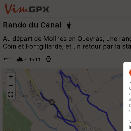
Rando du Canal
Au départ de Molines en Queyras, une rand
Coin et Fontgillarde, et un retour par la st
+
m
/
m
+
−