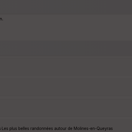
n.
1
s
·
Les plus belles randonnées autour de Molines-en-Queyras