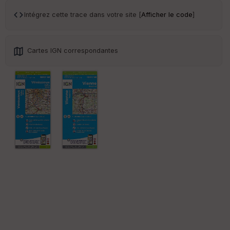
ce
Intégrez cette trace dans votre site [
Afficher le code
]
Po
int
illé
Cartes IGN correspondantes
s
S
e
n
s
St
re
et
Vi
e
w