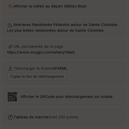
ri
v
Afficher la météo au départ (Météo Blue)
é
e
Itinéraires Randonnée Pédestre autour de
Sainte-Colombe
·
C
Les plus belles randonnées autour de Sainte-Colombe
ou
le
ur
URL permanente de la page
https://www.visugpx.com/wNesjYlNeb
Télécharger le fichier
GPX
KML
Ep
ai
ss
eu
r
Afficher le QRCode pour téléchargement sur mobile
Tr
an
sp
Tableau de marche
(max 250 points)
ar
en