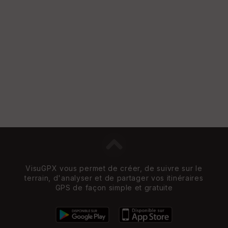
w
VisuGPX vous permet de créer, de suivre sur le
terrain, d'analyser et de partager vos itinéraires
GPS de façon simple et gratuite