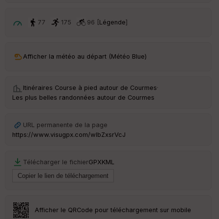
p
ar
t
77
175
96 [
Légende
]
ar
ri
v
Afficher la météo au départ (Météo Blue)
é
e
Itinéraires Course à pied autour de
Courmes
·
C
Les plus belles randonnées autour de Courmes
ou
le
ur
URL permanente de la page
https://www.visugpx.com/wIbZxsrVcJ
Télécharger le fichier
GPX
KML
Ep
ai
ss
eu
r
Afficher le QRCode pour téléchargement sur mobile