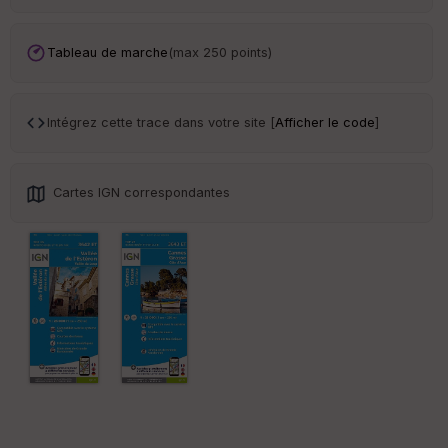
Tr
an
sp
Tableau de marche
(max 250 points)
ar
en
ce
Intégrez cette trace dans votre site [
Afficher le code
]
Po
int
illé
Cartes IGN correspondantes
s
S
e
n
s
St
re
et
Vi
e