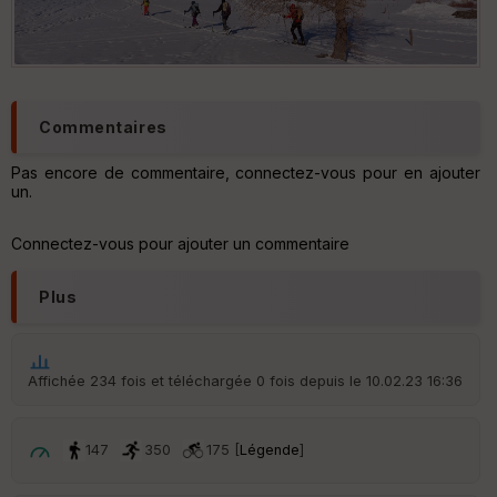
Aff
ic
he
r
d
é
p
Commentaires
ar
t
Pas encore de commentaire, connectez-vous pour en ajouter
un.
ar
ri
v
Connectez-vous pour ajouter un commentaire
é
e
Plus
C
ou
le
ur
Affichée 234 fois et téléchargée 0 fois depuis le 10.02.23 16:36
147
350
175 [
Légende
]
Ep