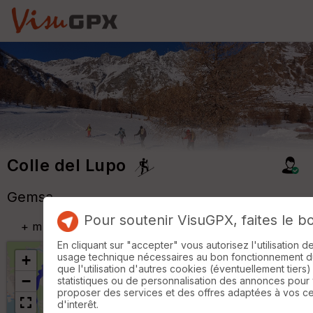
Colle del Lupo
Gemsa
Pour soutenir VisuGPX, faites le b
+
m
En cliquant sur "accepter" vous autorisez l'utilisation 
usage technique nécessaires au bon fonctionnement du 
+
que l'utilisation d'autres cookies (éventuellement tiers)
−
statistiques ou de personnalisation des annonces pour
proposer des services et des offres adaptées à vos c
d'interêt.