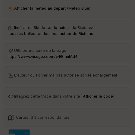
ai
ss
Afficher la météo au départ (Météo Blue)
eu
r
Itinéraires Ski de rando autour de
Ristolas
·
Tr
Les plus belles randonnées autour de Ristolas
an
sp
ar
URL permanente de la page
en
https://www.visugpx.com/wEBmnIAd4n
ce
Po
L'auteur du fichier n'a pas autorisé son téléchargement
int
illé
s
Intégrez cette trace dans votre site [
Afficher le code
]
S
e
n
Cartes IGN correspondantes
s