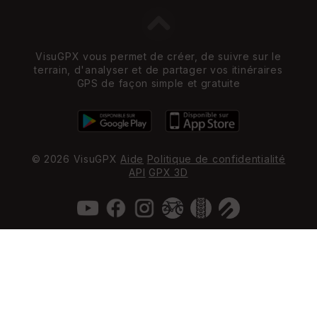
VisuGPX vous permet de créer, de suivre sur le
terrain, d'analyser et de partager vos itinéraires
GPS de façon simple et gratuite
© 2026 VisuGPX
Aide
Politique de confidentialité
API
GPX 3D