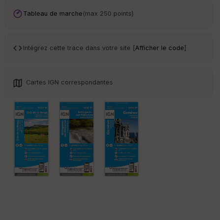
an
sp
Tableau de marche
(max 250 points)
ar
en
ce
Intégrez cette trace dans votre site [
Afficher le code
]
Po
int
illé
Cartes IGN correspondantes
s
S
e
n
s
St
re
et
Vi
e
w