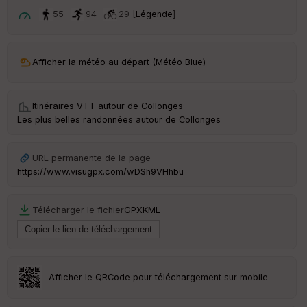
ar
t
55
94
29 [
Légende
]
ar
ri
v
Afficher la météo au départ (Météo Blue)
é
e
Itinéraires VTT autour de
Collonges
·
C
Les plus belles randonnées autour de Collonges
ou
le
ur
URL permanente de la page
https://www.visugpx.com/wDSh9VHhbu
Télécharger le fichier
GPX
KML
Ep
ai
ss
eu
r
Afficher le QRCode pour téléchargement sur mobile
Tr