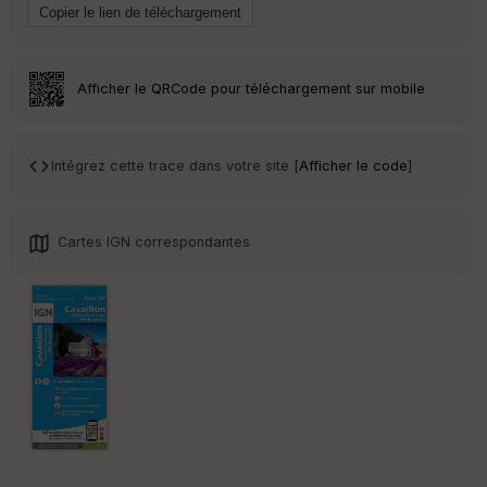
ai
ss
eu
r
Afficher le QRCode pour téléchargement sur mobile
Tr
an
sp
Intégrez cette trace dans votre site [
Afficher le code
]
ar
en
ce
Cartes IGN correspondantes
Po
int
illé
s
S
e
n
s