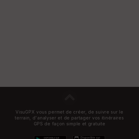
St
re
et
Vi
e
w
VisuGPX vous permet de créer, de suivre sur le
terrain, d'analyser et de partager vos itinéraires
GPS de façon simple et gratuite