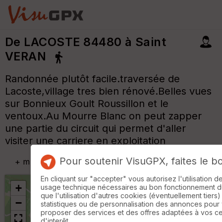
De LACOSTE 84480 à Saint
VERAN
Randonnée plutôt facile.traversée de
Lacoste,village tres bien rénové.Belles vues
sur Bonnieux Goult Roussillon et le
ventoux.Au Mourre Blanc on peut zapper
une partie du circuit qui permet d'aller
visiter une carriere en exploitation
Pour soutenir VisuGPX, faites le b
+
m
En cliquant sur "accepter" vous autorisez l'utilisation 
+
usage technique nécessaires au bon fonctionnement du 
que l'utilisation d'autres cookies (éventuellement tiers)
−
statistiques ou de personnalisation des annonces pour
proposer des services et des offres adaptées à vos c
d'interêt.