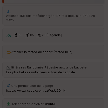
Aff
ic
he
r
Affichée 1131 fois et téléchargée 105 fois depuis le 07.04.20
d
15:25
é
p
ar
t
53
85
23 [
Légende
]
ar
ri
v
Afficher la météo au départ (Météo Blue)
é
e
Itinéraires Randonnée Pédestre autour de
Lacoste
·
C
Les plus belles randonnées autour de Lacoste
ou
le
ur
URL permanente de la page
https://www.visugpx.com/vzWgUz6DmK
Télécharger le fichier
GPX
KML
Ep