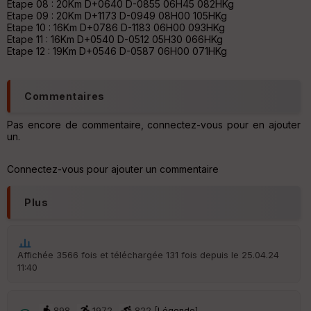
Etape 08 : 20Km D+0640 D-0855 06H45 082HKg
eu
Etape 09 : 20Km D+1173 D-0949 08H00 105HKg
r
Etape 10 : 16Km D+0786 D-1183 06H00 093HKg
Etape 11 : 16Km D+0540 D-0512 05H30 066HKg
Etape 12 : 19Km D+0546 D-0587 06H00 071HKg
Tr
an
sp
ar
Commentaires
en
ce
Pas encore de commentaire, connectez-vous pour en ajouter
un.
Po
int
Connectez-vous pour ajouter un commentaire
illé
s
Plus
S
e
n
Affichée 3566 fois et téléchargée 131 fois depuis le 25.04.24
s
11:40
St
re
898
1972
822 [
Légende
]