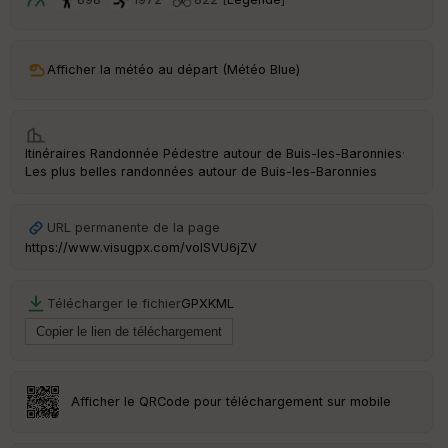
et
Vi
e
w
Afficher la météo au départ (Météo Blue)
Itinéraires Randonnée Pédestre autour de
Buis-les-Baronnies
·
Les plus belles randonnées autour de Buis-les-Baronnies
URL permanente de la page
https://www.visugpx.com/volSVU6jZV
Télécharger le fichier
GPX
KML
Afficher le QRCode pour téléchargement sur mobile