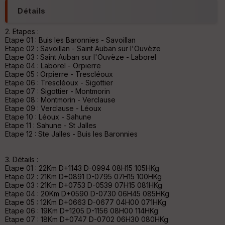
he
Détails
r
d
é
2. Etapes :
p
Etape 01 : Buis les Baronnies - Savoillan
ar
Etape 02 : Savoillan - Saint Auban sur l'Ouvèze
t
Etape 03 : Saint Auban sur l'Ouvèze - Laborel
Etape 04 : Laborel - Orpierre
ar
Etape 05 : Orpierre - Trescléoux
ri
Etape 06 : Trescléoux - Sigottier
v
Etape 07 : Sigottier - Montmorin
é
Etape 08 : Montmorin - Verclause
e
Etape 09 : Verclause - Léoux
Etape 10 : Léoux - Sahune
Etape 11 : Sahune - St Jalles
C
Etape 12 : Ste Jalles - Buis les Baronnies
ou
le
ur
3. Détails :
Etape 01 : 22Km D+1143 D-0994 08H15 105HKg
Etape 02 : 21Km D+0891 D-0795 07H15 100HKg
Etape 03 : 21Km D+0753 D-0539 07H15 081HKg
Etape 04 : 20Km D+0590 D-0730 06H45 085HKg
Etape 05 : 12Km D+0663 D-0677 04H00 071HKg
Ep
Etape 06 : 19Km D+1205 D-1156 08H00 114HKg
ai
Etape 07 : 18Km D+0747 D-0702 06H30 080HKg
ss