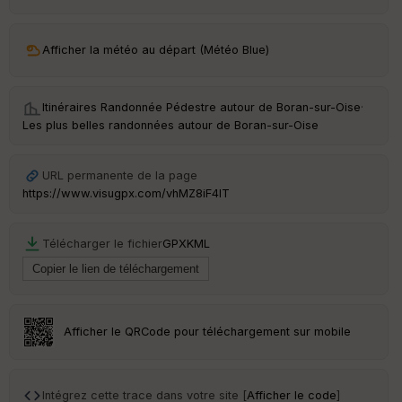
ar
ri
v
Afficher la météo au départ (Météo Blue)
é
e
Itinéraires Randonnée Pédestre autour de
Boran-sur-Oise
·
C
Les plus belles randonnées autour de Boran-sur-Oise
ou
le
ur
URL permanente de la page
https://www.visugpx.com/vhMZ8iF4IT
Télécharger le fichier
GPX
KML
Ep
ai
ss
eu
r
Afficher le QRCode pour téléchargement sur mobile
Tr
an
sp
Intégrez cette trace dans votre site [
Afficher le code
]