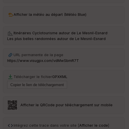
ar
ri
v
Afficher la météo au départ (Météo Blue)
é
e
Itinéraires Cyclotourisme autour de
Le Mesnil-Esnard
·
C
Les plus belles randonnées autour de Le Mesnil-Esnard
ou
le
ur
URL permanente de la page
https://www.visugpx.com/vdMwSbmR7T
Télécharger le fichier
GPX
KML
Ep
ai
ss
eu
r
Afficher le QRCode pour téléchargement sur mobile
Tr
an
sp
Intégrez cette trace dans votre site [
Afficher le code
]