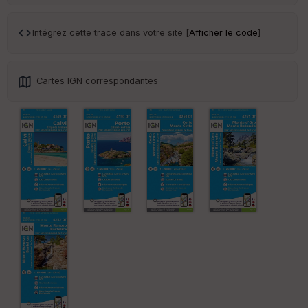
Tr
an
sp
Intégrez cette trace dans votre site [
Afficher le code
]
ar
en
ce
Cartes IGN correspondantes
Po
int
illé
s
S
e
n
s
St
re
et
Vi
e
w