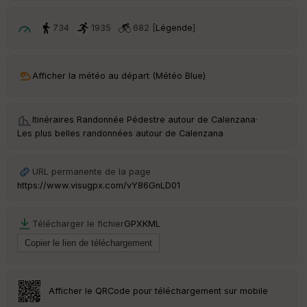
p
ar
t
734
1935
682 [
Légende
]
ar
ri
v
Afficher la météo au départ (Météo Blue)
é
e
Itinéraires Randonnée Pédestre autour de
Calenzana
·
C
Les plus belles randonnées autour de Calenzana
ou
le
ur
URL permanente de la page
https://www.visugpx.com/vY86GnLD01
Télécharger le fichier
GPX
KML
Ep
ai
ss
eu
r
Afficher le QRCode pour téléchargement sur mobile