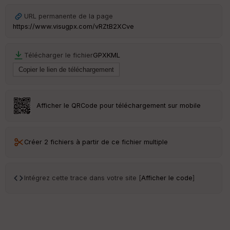
St
re
URL permanente de la page
et
https://www.visugpx.com/vRZtB2XCve
Vi
e
w
Télécharger le fichier
GPX
KML
Afficher le QRCode pour téléchargement sur mobile
Créer 2 fichiers à partir de ce fichier multiple
Intégrez cette trace dans votre site [
Afficher le code
]