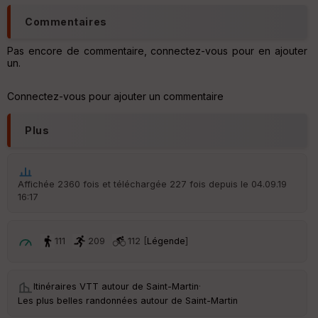
ai
ss
Commentaires
eu
r
Pas encore de commentaire, connectez-vous pour en ajouter
un.
Tr
an
Connectez-vous pour ajouter un commentaire
sp
ar
en
Plus
ce
Po
Affichée 2360 fois et téléchargée 227 fois depuis le 04.09.19
int
16:17
illé
s
111
209
112 [
Légende
]
S
e
n
Itinéraires VTT autour de
Saint-Martin
·
s
Les plus belles randonnées autour de Saint-Martin