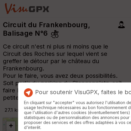
Circuit du Frankenbourg,
Balisage N°6
Ce circuit n'est ni plus ni moins que le
Circuit des Roches sur lequel vient se
greffer le détour par le château du
Frankenbourg.
Pour le faire, vous avez deux possibilités.
Soit partir du parking du Stangenplatz, soit
faire le Circuit des Roches et y ajouter cette
Pour soutenir VisuGPX, faites le b
petite boucle.
En cliquant sur "accepter" vous autorisez l'utilisation 
usage technique nécessaires au bon fonctionnement du 
27.1 km
+
605
m
que l'utilisation d'autres cookies (éventuellement tiers)
statistiques ou de personnalisation des annonces pour
proposer des services et des offres adaptées à vos c
+
d'interêt.