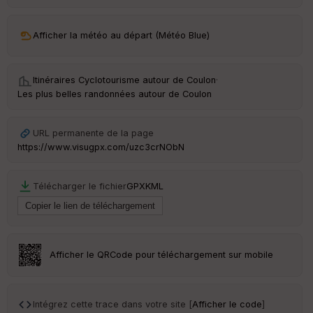
ar
ri
v
Afficher la météo au départ (Météo Blue)
é
e
Itinéraires Cyclotourisme autour de
Coulon
·
C
Les plus belles randonnées autour de Coulon
ou
le
ur
URL permanente de la page
https://www.visugpx.com/uzc3crNObN
Télécharger le fichier
GPX
KML
Ep
ai
ss
eu
r
Afficher le QRCode pour téléchargement sur mobile
Tr
an
sp
Intégrez cette trace dans votre site [
Afficher le code
]