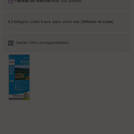
an
Tableau de marche
(max 250 points)
sp
ar
en
ce
Intégrez cette trace dans votre site [
Afficher le code
]
Po
int
Cartes IGN correspondantes
illé
s
S
e
n
s
St
re
et
Vi
e
w