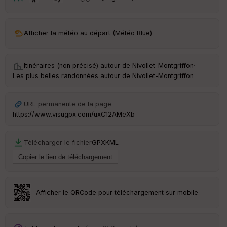
t
ar
Afficher la météo au départ (Météo Blue)
ri
v
é
e
Itinéraires (non précisé) autour de
Nivollet-Montgriffon
·
Les plus belles randonnées autour de Nivollet-Montgriffon
C
ou
le
URL permanente de la page
ur
https://www.visugpx.com/uxC12AMeXb
Télécharger le fichier
GPX
KML
Ep
ai
ss
eu
r
Afficher le QRCode pour téléchargement sur mobile
Tr