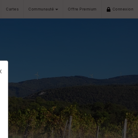
Cartes
Communauté
Offre Premium
Connexion
x
s