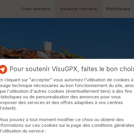
Créer une trace
Visualiser une trace
Bibliothèque
Pour soutenir VisuGPX, faites le bon choi
En cliquant sur "accepter" vous autorisez l'utilisation de cookies à
usage technique nécessaires au bon fonctionnement du site, ainsi
que l'utilisation d'autres cookies (éventuellement tiers) à des fins
statistiques ou de personnalisation des annonces pour vous
proposer des services et des offres adaptées à vos centres
d'interêt.
Vous pouvez à tout moment modifier ce choix ou obtenir des
informations sur ces cookies sur la page des conditions générale
d'utilisation du service :