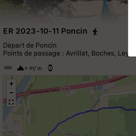
ER 2023-10-11 Poncin
Départ de Poncin
Points de passage : Avrillat, Boches, Leym
+
m
/
m
+
−