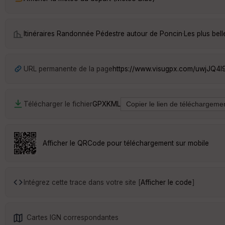
Itinéraires Randonnée Pédestre autour de
Poncin
·
Les plus bel
URL permanente de la page
https://www.visugpx.com/uwjJQ4I
Télécharger le fichier
GPX
KML
Afficher le QRCode pour téléchargement sur mobile
Intégrez cette trace dans votre site [
Afficher le code
]
Cartes IGN correspondantes