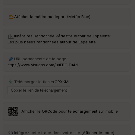
ar
ri
v
Afficher la météo au départ (Météo Blue)
é
e
Itinéraires Randonnée Pédestre autour de
Espelette
·
C
Les plus belles randonnées autour de Espelette
ou
le
ur
URL permanente de la page
https://www.visugpx.com/uuEBGjTu4d
Télécharger le fichier
GPX
KML
Ep
ai
ss
eu
r
Afficher le QRCode pour téléchargement sur mobile
Tr
an
sp
Intégrez cette trace dans votre site [
Afficher le code
]