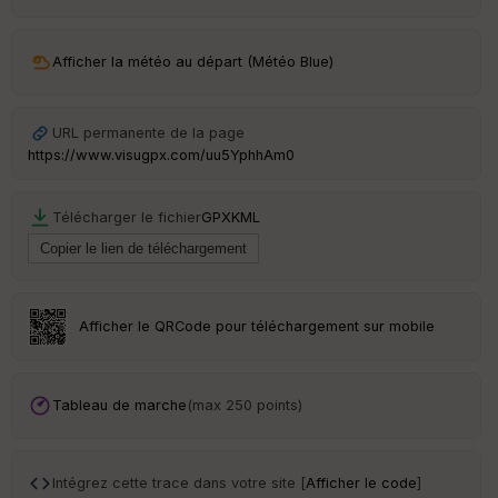
ur
Afficher la météo au départ (Météo Blue)
Ep
URL permanente de la page
ai
https://www.visugpx.com/uu5YphhAm0
ss
eu
r
Télécharger le fichier
GPX
KML
Tr
an
sp
ar
Afficher le QRCode pour téléchargement sur mobile
en
ce
Tableau de marche
(max 250 points)
Po
int
illé
s
Intégrez cette trace dans votre site [
Afficher le code
]