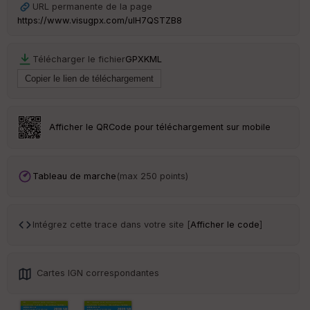
URL permanente de la page
ur
https://www.visugpx.com/ulH7QSTZB8
Télécharger le fichier
GPX
KML
Ep
ai
ss
eu
r
Afficher le QRCode pour téléchargement sur mobile
Tr
an
Tableau de marche
(max 250 points)
sp
ar
en
ce
Intégrez cette trace dans votre site [
Afficher le code
]
Po
int
Cartes IGN correspondantes
illé
s