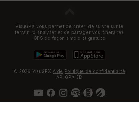
VisuGPX vous permet de créer, de suivre sur le
terrain, d'analyser et de partager vos itinéraires
GPS de façon simple et gratuite
© 2026 VisuGPX
Aide
Politique de confidentialité
API
GPX 3D