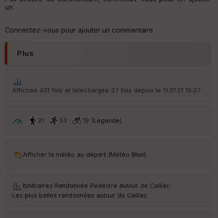
v
un.
er
tu
re
Connectez-vous pour ajouter un commentaire
IG
N
Plus
Aff
ic
he
r
Affichée 401 fois et téléchargée 37 fois depuis le 11.01.21 10:27
d
é
p
ar
31
53
19 [
Légende
]
t
ar
Afficher la météo au départ (Météo Blue)
ri
v
é
e
Itinéraires Randonnée Pédestre autour de
Caillac
·
Les plus belles randonnées autour de Caillac
C
ou
le