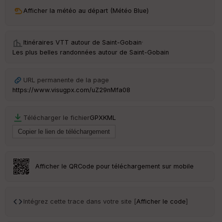
ri
v
Afficher la météo au départ (Météo Blue)
é
e
Itinéraires VTT autour de
Saint-Gobain
·
C
Les plus belles randonnées autour de Saint-Gobain
ou
le
ur
URL permanente de la page
https://www.visugpx.com/uZ29nMfa08
Télécharger le fichier
GPX
KML
Ep
ai
ss
eu
r
Afficher le QRCode pour téléchargement sur mobile
Tr
an
sp
Intégrez cette trace dans votre site [
Afficher le code
]
ar
en