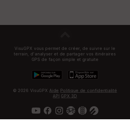
VisuGPX vous permet de créer, de suivre sur le
terrain, d'analyser et de partager vos itinéraires
GPS de façon simple et gratuite
© 2026 VisuGPX
Aide
Politique de confidentialité
API
GPX 3D