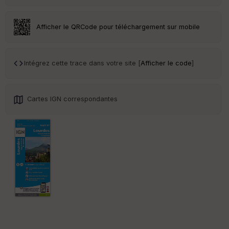
eu
r
Afficher le QRCode pour téléchargement sur mobile
Tr
an
sp
Intégrez cette trace dans votre site [
Afficher le code
]
ar
en
ce
Cartes IGN correspondantes
Po
int
illé
s
S
e
n
s
St