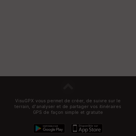
re
et
Vi
e
w
VisuGPX vous permet de créer, de suivre sur le
terrain, d'analyser et de partager vos itinéraires
GPS de façon simple et gratuite