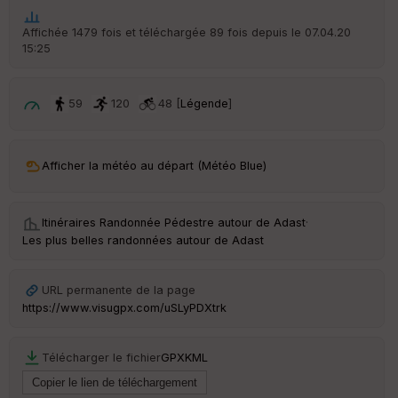
he
r
Affichée 1479 fois et téléchargée 89 fois depuis le 07.04.20
d
15:25
é
p
ar
t
59
120
48 [
Légende
]
ar
ri
v
Afficher la météo au départ (Météo Blue)
é
e
Itinéraires Randonnée Pédestre autour de
Adast
·
C
Les plus belles randonnées autour de Adast
ou
le
ur
URL permanente de la page
https://www.visugpx.com/uSLyPDXtrk
Télécharger le fichier
GPX
KML
Ep
ai
ss