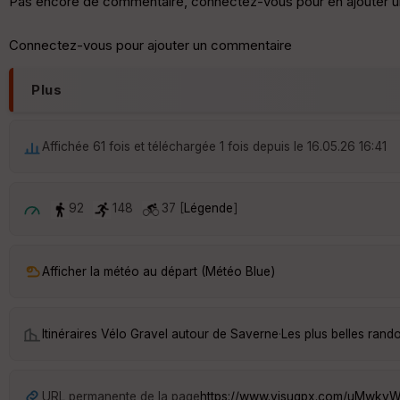
Pas encore de commentaire, connectez-vous pour en ajouter u
Connectez-vous pour ajouter un commentaire
Plus
Affichée 61 fois et téléchargée 1 fois depuis le 16.05.26 16:41
92
148
37 [
Légende
]
Afficher la météo au départ (Météo Blue)
Itinéraires Vélo Gravel autour de
Saverne
·
Les plus belles ran
URL permanente de la page
https://www.visugpx.com/uMwkv