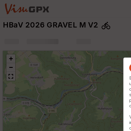
HBaV 2026 GRAVEL M V2
+
m
+
−