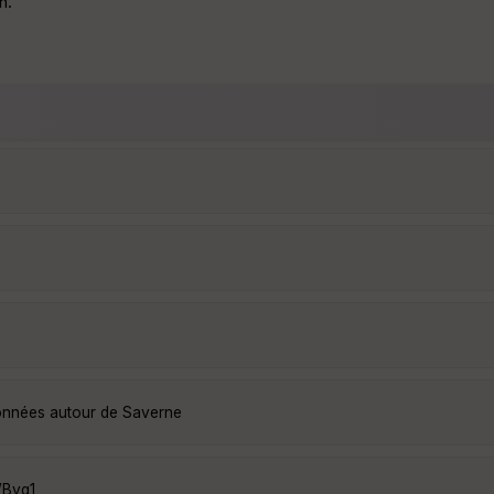
n.
données autour de Saverne
WBvq1