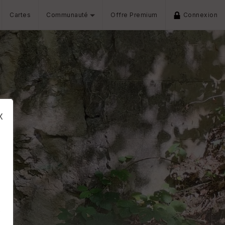
Cartes
Communauté
Offre Premium
Connexion
x
s