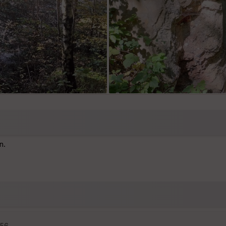
n.
:56