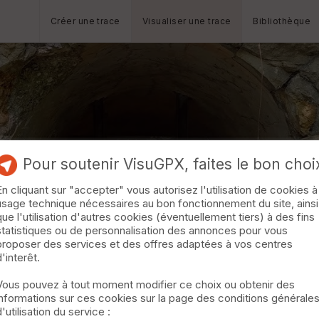
Créer une trace
Visualiser une trace
Bibliothèque
Pour soutenir VisuGPX, faites le bon choi
En cliquant sur "accepter" vous autorisez l'utilisation de cookies à
usage technique nécessaires au bon fonctionnement du site, ainsi
que l'utilisation d'autres cookies (éventuellement tiers) à des fins
statistiques ou de personnalisation des annonces pour vous
proposer des services et des offres adaptées à vos centres
d'interêt.
Vous pouvez à tout moment modifier ce choix ou obtenir des
informations sur ces cookies sur la page des conditions générale
d'utilisation du service :