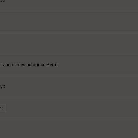
es randonnées autour de Berru
1yx