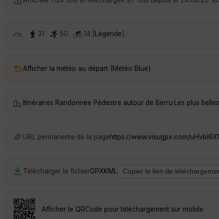
31
50
14 [
Légende
]
Afficher la météo au départ (Météo Blue)
Itinéraires Randonnée Pédestre autour de
Berru
·
Les plus bell
URL permanente de la page
https://www.visugpx.com/uHvbi6X
Télécharger le fichier
GPX
KML
Afficher le QRCode pour téléchargement sur mobile