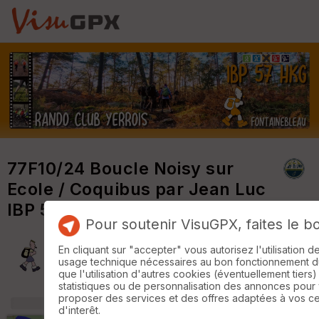
77F10/24 Boucle Noisy sur
Ecole / Coquibus par Jean Luc
IBP 57
Pour soutenir VisuGPX, faites le b
En cliquant sur "accepter" vous autorisez l'utilisation 
Rando Club Yerrois
usage technique nécessaires au bon fonctionnement du 
que l'utilisation d'autres cookies (éventuellement tiers)
statistiques ou de personnalisation des annonces pour
proposer des services et des offres adaptées à vos c
+
m
d'interêt.