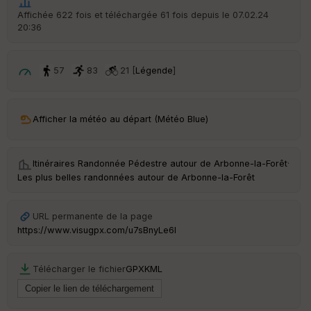
Affichée 622 fois et téléchargée 61 fois depuis le 07.02.24
20:36
57
83
21 [
Légende
]
Afficher la météo au départ (Météo Blue)
Itinéraires Randonnée Pédestre autour de
Arbonne-la-Forêt
·
Les plus belles randonnées autour de Arbonne-la-Forêt
URL permanente de la page
https://www.visugpx.com/u7sBnyLe6I
Télécharger le fichier
GPX
KML