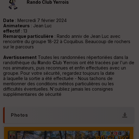
Rando Club Yerrois
tu
re
IG
N
Date
: Mercredi 7 février 2024
Animateurs
: Jean Luc
Aff
effectif
: 13
ic
Remarque particulière
: Rando anniv de Jean Luc avec
he
rencontre du groupe 18-22 à Coquibus. Beaucoup de rochers
r
sur le parcours
d
é
Avertissement
Toutes les randonnées répertoriées dans la
p
randothèque du
R
ando
C
lub
Y
errois ont été tracées par l'un de
ar
nos animateurs, puis reconnues et enfin effectuées avec un
t
groupe. Pour votre sécurité, regardez toujours la date
à laquelle la sortie a été effectuée - Nous tachons de
mentionner des conditions météos particulières ou les
ar
difficultés éventuelles. N'oubliez jamais les consignes
ri
supplémentaires de sécurité
v
é
e
Photos
C
ou
le
ur