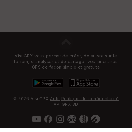
VisuGPX vous permet de créer, de suivre sur le
terrain, d'analyser et de partager vos itinéraires
GPS de façon simple et gratuite
© 2026 VisuGPX
Aide
Politique de confidentialité
API
GPX 3D