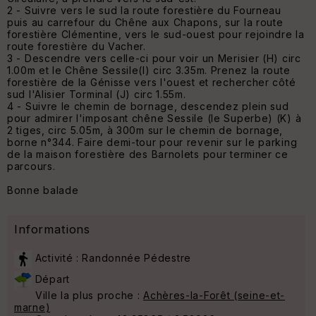
2 - Suivre vers le sud la route forestière du Fourneau
puis au carrefour du Chêne aux Chapons, sur la route
forestière Clémentine, vers le sud-ouest pour rejoindre la
route forestière du Vacher.
3 - Descendre vers celle-ci pour voir un Merisier (H) circ
1.00m et le Chêne Sessile(I) circ 3.35m. Prenez la route
forestière de la Génisse vers l'ouest et rechercher côté
sud l'Alisier Torminal (J) circ 1.55m.
4 - Suivre le chemin de bornage, descendez plein sud
pour admirer l'imposant chêne Sessile (le Superbe) (K) à
2 tiges, circ 5.05m, à 300m sur le chemin de bornage,
borne n°344. Faire demi-tour pour revenir sur le parking
de la maison forestière des Barnolets pour terminer ce
parcours.
Bonne balade
Informations
Activité : Randonnée Pédestre
Départ
Ville la plus proche :
Achères-la-Forêt (seine-et-
marne)