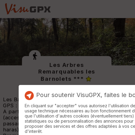
Les Arbres
Remarquables les
Barnolets ***
Pour soutenir VisuGPX, faites le b
Les Barnolets
GPS : 48.35813, 2.58930.
En cliquant sur "accepter" vous autorisez l'utilisation 
usage technique nécessaires au bon fonctionnement du 
A partir de la maison forestière des Barnolets
que l'utilisation d'autres cookies (éventuellement tiers)
(accessible depuis la route d'Achères à Ury en
statistiques ou de personnalisation des annonces pour
passant au-dessous de l'autoroute et le long des
proposer des services et des offres adaptées à vos c
haras).
d'interêt.