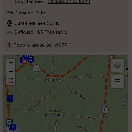
Coordonnées :
48.35865 / 2.58926
Distance : 5 km
Durée estimée : 01:15
Difficulté : 1/5 Très facile
2
Topo proposé par
will77
+
1
−
B
or
n
e
s
3
ki
lo
m
ét
5