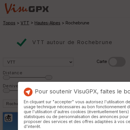
Topos
>
VTT
>
Hautes-Alpes
> Rochebrune
VTT autour de Rochebrune
Carte
Distance
Denivelé
Pour soutenir VisuGPX, faites le b
En cliquant sur "accepter" vous autorisez l'utilisation 
usage technique nécessaires au bon fonctionnement du 
que l'utilisation d'autres cookies (éventuellement tiers)
statistiques ou de personnalisation des annonces pour
proposer des services et des offres adaptées à vos c
d'interêt.