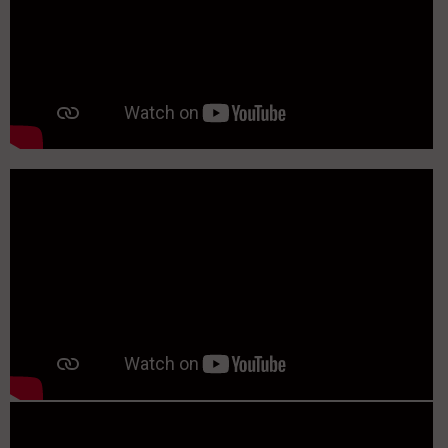
-------