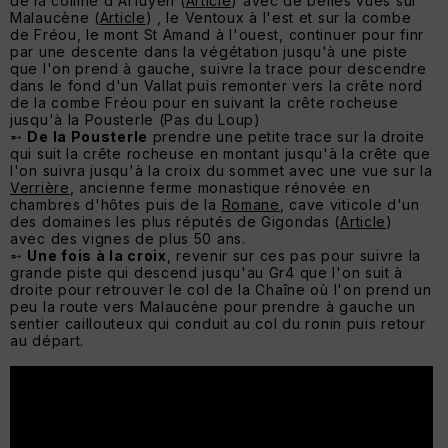
de la colline d'Arfuyen (
Article
) avec de belles vues sur
Malaucène (
Article
) , le Ventoux à l'est et sur la combe
de Fréou, le mont St Amand à l'ouest, continuer pour finr
par une descente dans la végétation jusqu'à une piste
que l'on prend à gauche, suivre la trace pour descendre
dans le fond d'un Vallat puis remonter vers la crête nord
de la combe Fréou pour en suivant la crête rocheuse
jusqu'à la Pousterle (Pas du Loup)
➵
De la Pousterle
prendre une petite trace sur la droite
qui suit la crête rocheuse en montant jusqu'à la crête que
l'on suivra jusqu'à la croix du sommet avec une vue sur la
Verrière
, ancienne ferme monastique rénovée en
chambres d'hôtes puis de la
Romane
, cave viticole d'un
des domaines les plus réputés de Gigondas (
Article
)
avec des vignes de plus 50 ans.
➵
Une fois à la croix
, revenir sur ces pas pour suivre la
grande piste qui descend jusqu'au Gr4 que l'on suit à
droite pour retrouver le col de la Chaîne où l'on prend un
peu la route vers Malaucène pour prendre à gauche un
sentier caillouteux qui conduit au col du ronin puis retour
au départ.