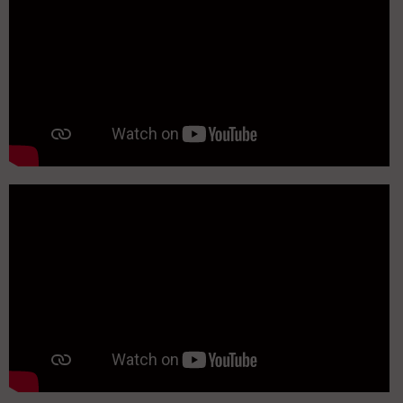
-------