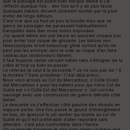
que le passage est plutôt bien marqué même si j’ai
réfléchi quelque fois… des fois qu’il y ait plus facile.
Quelques italiens doivent sûrement monter par là pour
éviter de longs détours.
C’est vrai que ça fout un peu la trouille mais que ce
genre de passages me paraissent habituellement
tranquilles dans des voies moins exposées.
J’ai quand même mis une heure en assurant chaque pas
pour éviter tout risque de glissade. Les bâtons non
télescopiques m’ont beaucoup gêné surtout qu’on ne
peut pas les envoyer vers le vide au risque d’en faire
cadeau aux randonneurs italiens.
Il faut toujours rester versant italien sans s’éloigner de la
crête et tout va bien se passer.
Le referais-je seul à la descente ? Je ne suis pas sûr ! A
la montée ? Sans problème ! C’est déjà prévu.
Nous voici arrivés au Col du Mercantour, « Colle Ovest
del Mercantour » pour les italiens pour qui notre Col de
Guilié est « il Colle Est del Mercantour ». Joli col très
sauvage avec une construction de guerre détruite côté
italien.
La descente va s’effectuer côté gauche des éboulis en
majeure partie. Une fois passé le goulot d’étranglement
en bas, on aperçoit le joli sentier qui monte au col de
Guilié et qu’il est préférable d’aller rejoindre sans
attendre : c’est plus confortable dans l’herbe.
On va ensuite traverser le plus long chaos rocheux que