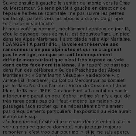
Suivre ensuite à gauche le sentier qui monte vers la Cime
du Mercantour. Se tenir plutôt à gauche en direction de
l’épaule herbeuse sommitale : ne pas suivre les petites
sentes qui partent vers les éboulis à droite. Ca grimpe
fort mais sans difficulté.
Et nous voilà au sommet, méchamment venteux ce jour-là,
d’où le paysage, tous azimuts, est époustouflant. Un pied
dans les Alpes Maritimes, l'altro piede nelle Alpi Marittime.
! DANGER ! A partir d’ici, la voie est réservée aux
randonneurs un peu alpinistes et qui ne craignent
pas le vertige, non que ce soit techniquement
difficile mais surtout que c’est très exposé au vide
dans cette face nord italienne.
J’ai repéré ce passage
dans l’un des célèbres «
Guides Paschetta des Alpes
Maritimes
» : «
Saint Martin Vésubie - Valdeblore
». «
Arrête Est (frontière), du Col du Mercantour au sommet
par le flanc Nord de l’arrête : Victor de Cessole et Jean
Plent, le 18 mars 1896. Cotation F inf.
» La cotation Facile
inférieur me parait un peu légère : même s’il n’y a que de
très rares petits pas où il faut « mettre les mains » ou
passages face rocher qui ne nécessitent normalement
pas d'équipements particuliers, l’exposition au vide aurait
mérité un F sup.
J’ai longuement hésité et je me suis décidé enfin à aller «
voir un peu ce que ça donne et puis je peux toujours
remonter si c’est trop dur pour moi » et je me suis aperçu