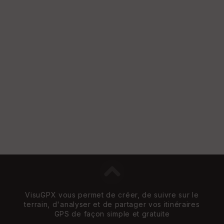
VisuGPX vous permet de créer, de suivre sur le
terrain, d'analyser et de partager vos itinéraires
GPS de façon simple et gratuite