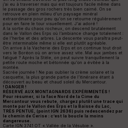
j’ai eu à traverser mais qui est toujours facile même dans
le passage des gros rochers très bien cairné. On se
retrouve en plein milieu d’un paysage minéral
extraordinaire pour peu qu’on se retourne régulièrement
pour en faire le tour visuellement. J’ai adoré !
A la sortie du chaos rocheux, on descend brutalement
dans le Vallon des Erps où l’ambiance change totalement :
de l’herbe et des arbres. La descente vous paraîtra peut-
être interminable même si elle est plutôt agréable.
On arrive à la Vacherie des Erps et on continue tout droit
vers le Boréon où on arrive assez vite. Mal aux jambes et
fatigué ? Après la Stèle, on peut suivre tranquillement la
petite route moche et bétonnée qu’on a évitée à la
montée.
Sacrée journée ! Ne pas oublier la crème solaire et la
casquette, la plus grande partie de l’itinéraire étant à
découvert au beau et chaud soleil du Mercantour.
! DANGER !
RÉSERVÉ AUX MONTAGNARDS EXPÉRIMENTÉS !
Pour résumer, si la face Nord de la Cime du
Mercantour vous rebute, chargez plutôt une trace qui
monte par le Vallon des Erps et la Baisse du Lac,
TRÈS PENTUE, (point IGN 2636) puis redescendez par
le chemin de Cerise : c’est la boucle la moins
dangereuse.
Carte IGN 3741 OT « Vallée de la Vésubie ».