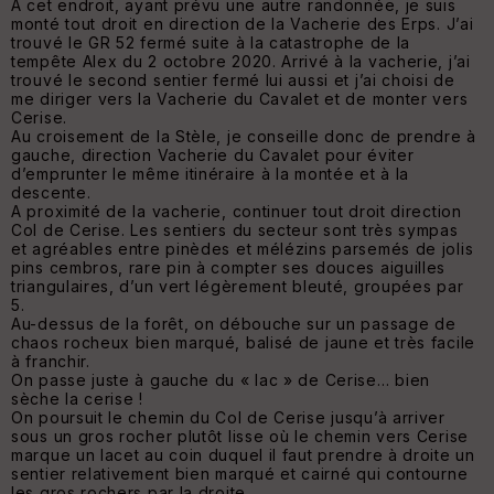
A cet endroit, ayant prévu une autre randonnée, je suis
monté tout droit en direction de la Vacherie des Erps. J’ai
trouvé le GR 52 fermé suite à la catastrophe de la
tempête Alex du 2 octobre 2020. Arrivé à la vacherie, j’ai
trouvé le second sentier fermé lui aussi et j’ai choisi de
me diriger vers la Vacherie du Cavalet et de monter vers
Cerise.
Au croisement de la Stèle, je conseille donc de prendre à
gauche, direction Vacherie du Cavalet pour éviter
d’emprunter le même itinéraire à la montée et à la
descente.
A proximité de la vacherie, continuer tout droit direction
Col de Cerise. Les sentiers du secteur sont très sympas
et agréables entre pinèdes et mélézins parsemés de jolis
pins cembros, rare pin à compter ses douces aiguilles
triangulaires, d’un vert légèrement bleuté, groupées par
5.
Au-dessus de la forêt, on débouche sur un passage de
chaos rocheux bien marqué, balisé de jaune et très facile
à franchir.
On passe juste à gauche du « lac » de Cerise… bien
sèche la cerise !
On poursuit le chemin du Col de Cerise jusqu’à arriver
sous un gros rocher plutôt lisse où le chemin vers Cerise
marque un lacet au coin duquel il faut prendre à droite un
sentier relativement bien marqué et cairné qui contourne
les gros rochers par la droite.