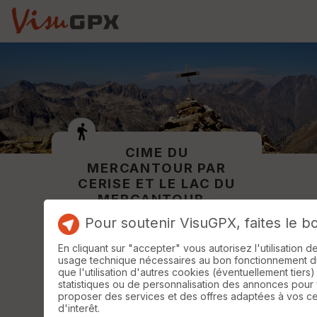
CIME DU
MERCANTOUR PAR
CERISE ET LE LAC DU
MERCANTOUR -
RETOUR PAR
Pour soutenir VisuGPX, faites le b
L'ARRÊTE EST, LE
COL DU
En cliquant sur "accepter" vous autorisez l'utilisation 
MERCANTOUR ET
usage technique nécessaires au bon fonctionnement du 
que l'utilisation d'autres cookies (éventuellement tiers)
LES ERPS.
statistiques ou de personnalisation des annonces pour
proposer des services et des offres adaptées à vos c
d'interêt.