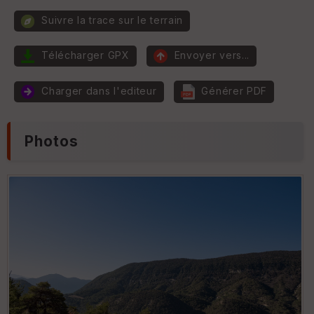
Suivre la trace sur le terrain
P
e
n
Télécharger GPX
Envoyer vers...
t
E
e
p
Charger dans l'editeur
Générer PDF
ai
ss
e
ur
Photos
Tr
an
s
p
ar
e
nc
e
T
y
p