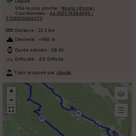
Départ
Ville la plus proche :
Nyons (drome)
Coordonnées :
44.362574284896 /
5.139936665073
Distance : 25.3 km
Dénivelé : +985 m
Durée estimée : 08:45
Difficulté : 4/5 Difficile
15
Topo proposé par
claude
+
−
10
20
B
or
n
e