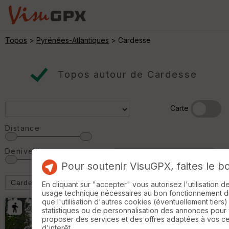
Topos
>
Pyrénées-Atlantiques
> Cardesse
Topos autour de Cardesse
Carte
Distance
Denivelé
Pour soutenir VisuGPX, faites le b
En cliquant sur "accepter" vous autorisez l'utilisation 
usage technique nécessaires au bon fonctionnement du 
que l'utilisation d'autres cookies (éventuellement tiers)
statistiques ou de personnalisation des annonces pour
proposer des services et des offres adaptées à vos c
d'interêt.