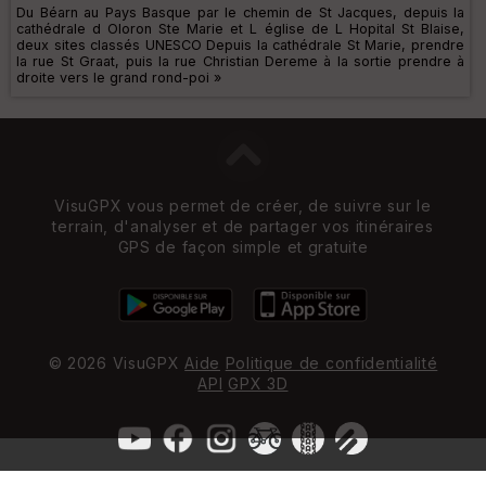
Du Béarn au Pays Basque par le chemin de St Jacques, depuis la
cathédrale d Oloron Ste Marie et L église de L Hopital St Blaise,
deux sites classés UNESCO Depuis la cathédrale St Marie, prendre
la rue St Graat, puis la rue Christian Dereme à la sortie prendre à
droite vers le grand rond-poi »
VisuGPX vous permet de créer, de suivre sur le
terrain, d'analyser et de partager vos itinéraires
GPS de façon simple et gratuite
© 2026 VisuGPX
Aide
Politique de confidentialité
API
GPX 3D