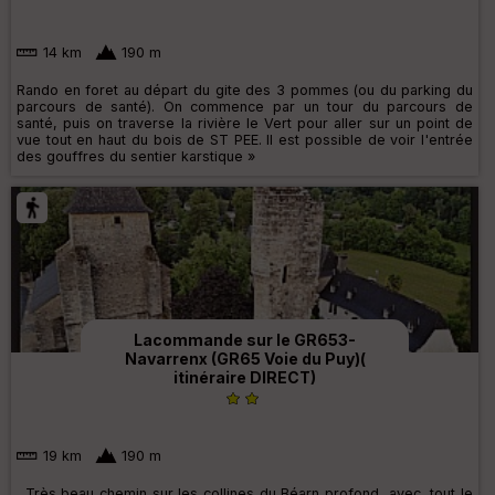
14 km
190 m
Rando en foret au départ du gite des 3 pommes (ou du parking du
parcours de santé). On commence par un tour du parcours de
santé, puis on traverse la rivière le Vert pour aller sur un point de
vue tout en haut du bois de ST PEE. Il est possible de voir l'entrée
des gouffres du sentier karstique »
Lacommande sur le GR653-
Navarrenx (GR65 Voie du Puy)(
itinéraire DIRECT)
19 km
190 m
. Très beau chemin sur les collines du Béarn profond, avec ,tout le