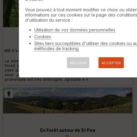
Vous pouvez à tout moment modifier ce choix ou obten
informations sur ces cookies sur la page des condition
d'utilisation du service :
Le camp de César au départ du gite
des 3 pommes
Utilisation de vos données personnelles
Cookies
Sites tiers succeptibles d'utiliser des cookies ou a
méthodes de tracking
8 km
210 m
Le nom de cette rando vient d'un un site très particulier avec un
REFUSER
ACCEPTER
fossé qui fait l'intérêt de la promenade le nom de camp de cesar
vient de la forme qui peut rappeler un camp Romain. Cette rando
vous permettra de découvrir la fameux camp de César, la
promenade est très ombragée, agréable e »
En Forêt autour de St Pee