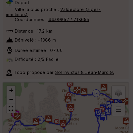
Départ
Ville la plus proche :
Valdeblore (alpes-
maritimes)
Coordonnées :
44.09852 / 7.18655
Distance : 17.2 km
Dénivelé : +1086 m
Durée estimée : 07:00
Difficulté : 2/5 Facile
Topo proposé par
Sol Invictus 8 Jean-Marc G.
+
12
−
10
14
B
8
or
n
e