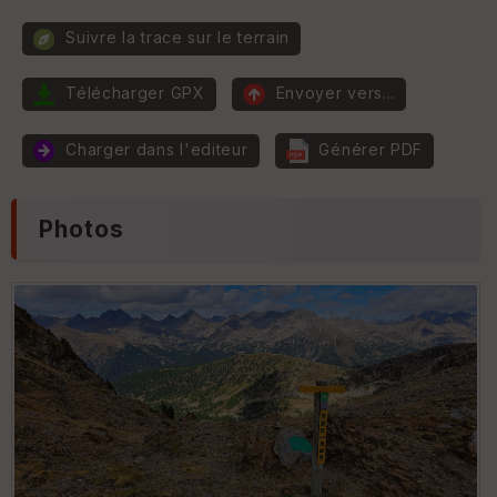
ur
Suivre la trace sur le terrain
P
e
n
Télécharger GPX
Envoyer vers...
t
E
e
p
Charger dans l'editeur
Générer PDF
ai
ss
P
e
O
ur
I
Photos
Tr
an
s
p
ar
e
nc
e
T
y