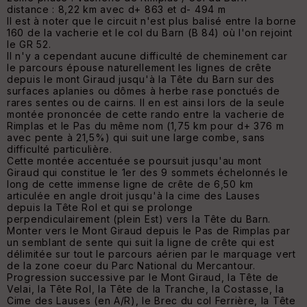
distance : 8,22 km avec d+ 863 et d- 494 m
Il est à noter que le circuit n'est plus balisé entre la borne
160 de la vacherie et le col du Barn (B 84) où l'on rejoint
le GR 52.
Il n'y a cependant aucune difficulté de cheminement car
le parcours épouse naturellement les lignes de crête
depuis le mont Giraud jusqu'à la Tête du Barn sur des
surfaces aplanies ou dômes à herbe rase ponctués de
rares sentes ou de cairns. Il en est ainsi lors de la seule
montée prononcée de cette rando entre la vacherie de
Rimplas et le Pas du même nom (1,75 km pour d+ 376 m
avec pente à 21,5%) qui suit une large combe, sans
difficulté particulière.
Cette montée accentuée se poursuit jusqu'au mont
Giraud qui constitue le 1er des 9 sommets échelonnés le
long de cette immense ligne de crête de 6,50 km
articulée en angle droit jusqu'à la cime des Lauses
depuis la Tête Rol et qui se prolonge
perpendiculairement (plein Est) vers la Tête du Barn.
Monter vers le Mont Giraud depuis le Pas de Rimplas par
un semblant de sente qui suit la ligne de crête qui est
délimitée sur tout le parcours aérien par le marquage vert
de la zone coeur du Parc National du Mercantour.
Progression successive par le Mont Giraud, la Tête de
Velai, la Tête Rol, la Tête de la Tranche, la Costasse, la
Cime des Lauses (en A/R), le Brec du col Ferrière, la Tête