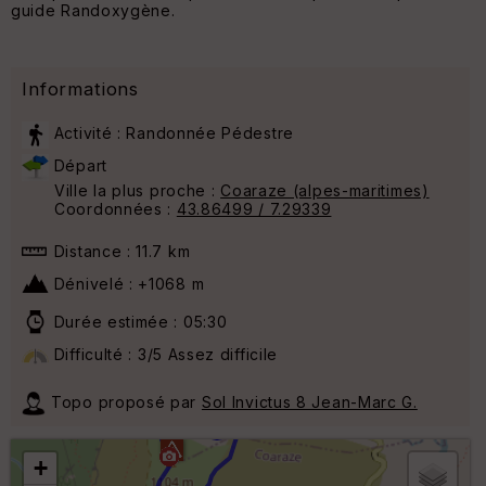
guide Randoxygène.
Informations
Activité : Randonnée Pédestre
Départ
Ville la plus proche :
Coaraze (alpes-maritimes)
Coordonnées :
43.86499 / 7.29339
Distance : 11.7 km
Dénivelé : +1068 m
5
Durée estimée : 05:30
6
Difficulté : 3/5 Assez difficile
Topo proposé par
Sol Invictus 8 Jean-Marc G.
4
+