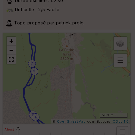
Durée estimée : 02:30
Difficulté : 2/5 Facile
8
2
Topo proposé par
patrick.prele
+
−
7
B
3
or
n
e
s
ki
lo
m
ét
6
ri
500 m
4
q
©
OpenStreetMap
contributors,
ODbL 1.0
u
e