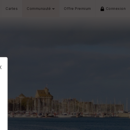
Cartes
Communauté
Offre Premium
Connexion
x
s