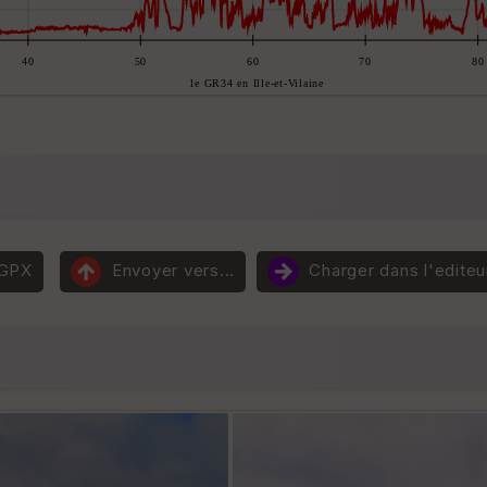
 GPX
Envoyer vers...
Charger dans l'editeu