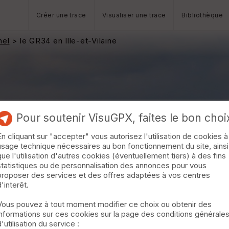
Créer une trace
Visualiser une trace
Bibliothèque
hel
> le GR34 en Ille-et-Vilaine
Pour soutenir VisuGPX, faites le bon choi
En cliquant sur "accepter" vous autorisez l'utilisation de cookies à
usage technique nécessaires au bon fonctionnement du site, ainsi
que l'utilisation d'autres cookies (éventuellement tiers) à des fins
statistiques ou de personnalisation des annonces pour vous
proposer des services et des offres adaptées à vos centres
d'interêt.
Vous pouvez à tout moment modifier ce choix ou obtenir des
informations sur ces cookies sur la page des conditions générale
d'utilisation du service :