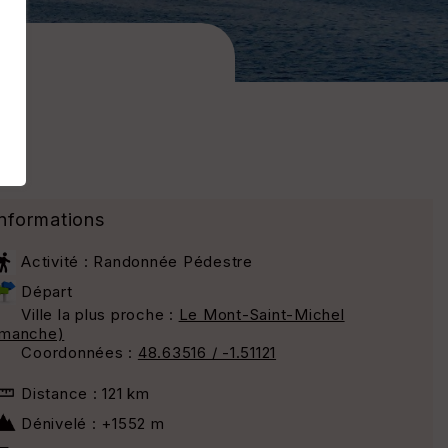
Informations
Activité : Randonnée Pédestre
Départ
Ville la plus proche :
Le Mont-Saint-Michel
(manche)
Coordonnées :
48.63516 / -1.51121
Distance : 121 km
Dénivelé : +1552 m