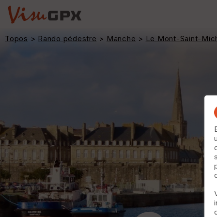
Topos
>
Rando pédestre
>
Manche
>
Le Mont-Saint-Mic