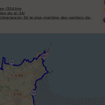
ep-1304.htm
ides-du-gr-34/
itineraire/gr-34-le-plus-maritime-des-sentiers-de-
60
70
50