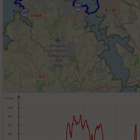
100
120