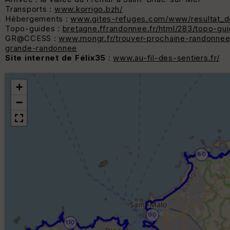
Transports :
www.korrigo.bzh/
Hébergements :
www.gites-refuges.com/www/resultat_d
Topo-guides :
bretagne.ffrandonnee.fr/html/283/topo-gu
GR@CCESS :
www.mongr.fr/trouver-prochaine-randonnee/
grande-randonnee
Site internet de Félix35
:
www.au-fil-des-sentiers.fr/
+
−
80
90
110