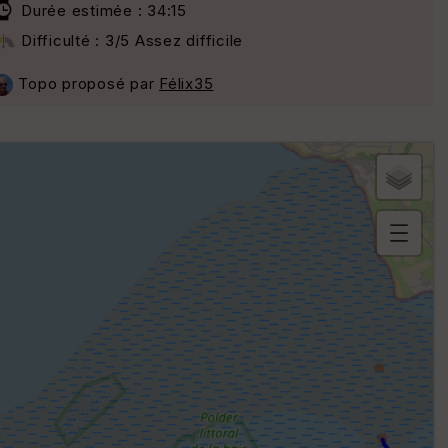
Durée estimée : 34:15
Difficulté : 3/5 Assez difficile
Topo proposé par
Félix35
B
or
n
e
s
ki
lo
m
ét
ri