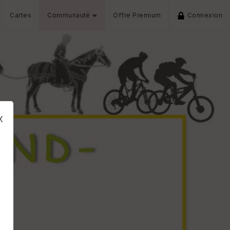
Cartes
Communauté
Offre Premium
Connexion
x
s