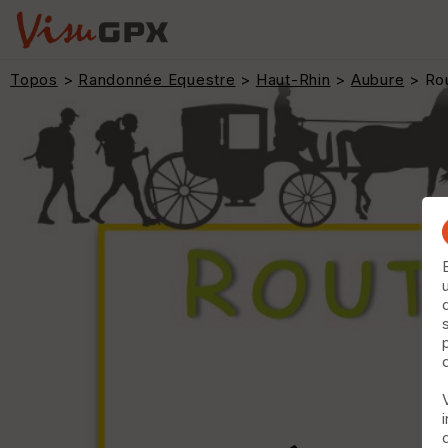
Topos
>
Randonnée Equestre
>
Haut-Rhin
>
Aubure
> Rou