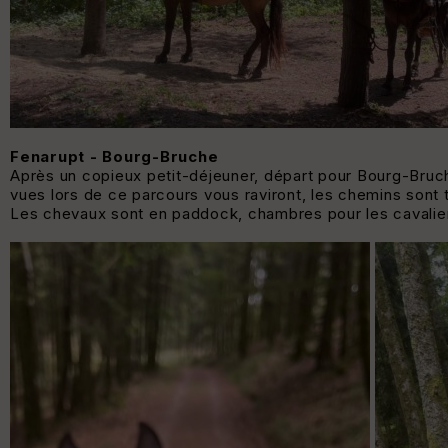
Fenarupt - Bourg-Bruche
Après un copieux petit-déjeuner, départ pour Bourg-Bruch
vues lors de ce parcours vous raviront, les chemins sont 
Les chevaux sont en paddock, chambres pour les cavalie