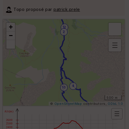
Topo proposé par
patrick.prele
+
12
2
−
B
or
n
e
s
ki
lo
4
m
10
ét
ri
500 m
q
©
OpenStreetMap
contributors,
ODbL 1.0
u
e
s
O
C
8
p