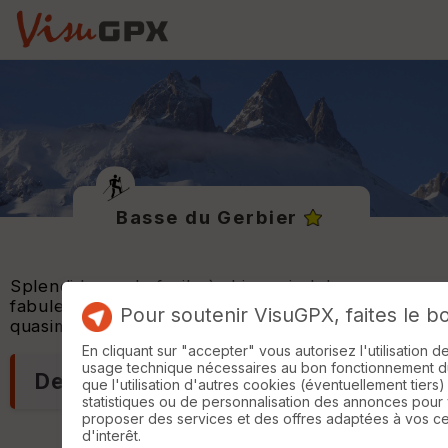
Basse du Gerbier
Splendide rando facile à ski au pied des
fabuleuses aiguilles d'Arves. L'itinéraire est
Pour soutenir VisuGPX, faites le b
quasiment sur en cas de nivologie douteuse.
En cliquant sur "accepter" vous autorisez l'utilisation 
usage technique nécessaires au bon fonctionnement du 
Description
que l'utilisation d'autres cookies (éventuellement tiers)
statistiques ou de personnalisation des annonces pour
proposer des services et des offres adaptées à vos c
d'interêt.