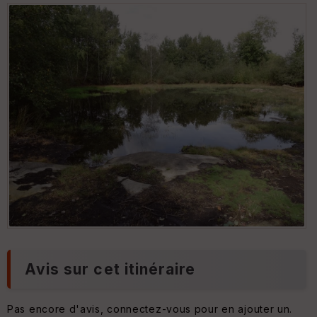
an
s
p
ar
e
nc
e
T
y
p
e
S
e
n
s
Avis sur cet itinéraire
Pas encore d'avis, connectez-vous pour en ajouter un.