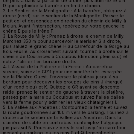
de pins C dans la parcelle de droite, puis admirez le pin
D qui surplombe la barrière en fin de chemin.
2. Le Sentier de la Montignotte : À la barrière, obliquez à
droite (nord) sur le sentier de la Montignotte. Passez le
petit col et descendez en direction du chemin de Milly à
Melun. Avant l'intersection, repérez sur votre gauche le
chêne E puis le frêne F.
3. La Route de Milly : Prenez à droite le chemin de Milly.
Marchez 350 m pour apercevoir le merisier G à droite,
puis saluez le grand chêne H au carrefour de la Gorge au
Bois Feuillé. Au croisement suivant, tournez à droite sur le
chemin de Courances à Coquibus (direction plein sud) et
notez l'alisier I en bordure droite.
4. L'Assaut de la Platière et la Ferme : Au carrefour
suivant, suivez le GR11 pour une montée très escarpée
sur la Platière Ouest. Traversez le plateau jusqu'à sa
bordure pour découvrir les groupes de pins J (marqué
d'un rond bleu) et K. Quittez le GR avant sa descente
raide, prenez le sentier de gauche à travers la platière,
passez par la mare du Coquibus et suivez l'allée dallée
vers la ferme pour y admirer les vieux châtaigniers L.
5. La Vallée aux Ancêtres : Contournez la ferme et suivez
la route goudronnée sur 100 m vers le parking. Tournez à
droite sur le sentier de la Vallée aux Ancêtres. Dans la
clairière de sable en contrebas, contemplez l'atypique
pin parasol N. Poursuivez vers le sud jusqu'au carrefour
menant au parking, où les pins P et Q ferment cette