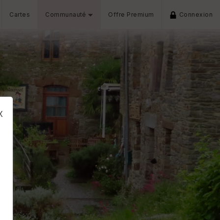
Cartes
Communauté
Offre Premium
Connexion
x
s