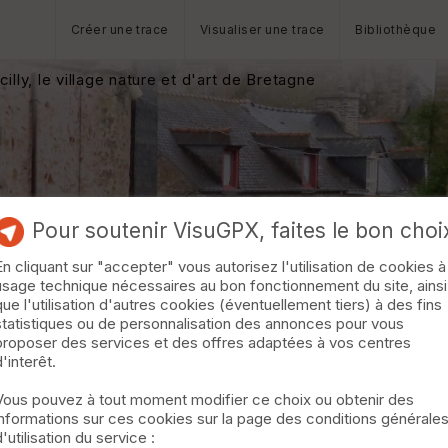
Créer une trace
Visualiser une trace
Bibliothèque
illy, le village nature et d'art de Bretagne
Pour soutenir VisuGPX, faites le bon choi
En cliquant sur "accepter" vous autorisez l'utilisation de cookies à
usage technique nécessaires au bon fonctionnement du site, ainsi
que l'utilisation d'autres cookies (éventuellement tiers) à des fins
statistiques ou de personnalisation des annonces pour vous
proposer des services et des offres adaptées à vos centres
d'interêt.
Vous pouvez à tout moment modifier ce choix ou obtenir des
informations sur ces cookies sur la page des conditions générale
d'utilisation du service :