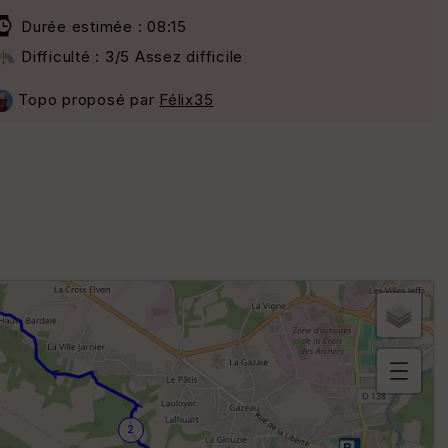
Durée estimée : 08:15
Difficulté : 3/5 Assez difficile
Topo proposé par
Félix35
B
or
2
n