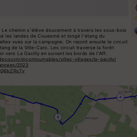
es. Le chemin s'élève doucement à travers les sous-bois
rsé les landes de Couesmé et longé l'étang du
elles vues sur la campagne. On rejoint ensuite le circuit
ang de la Ville-Caro. Les circuit traverse la forêt
r vers La Gacilly en suivant les bords de l'Aff.
uvrir/incontournables/villes-villages/la-gacilly/
/annees/2023
tQ6bZRs7v
4
6