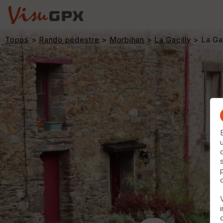
Topos
>
Rando pédestre
>
Morbihan
>
La Gacilly
> La Gac