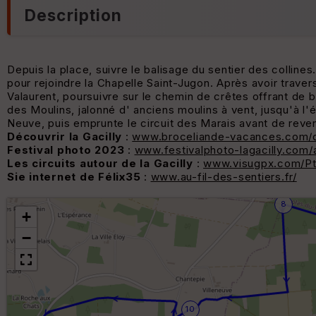
Description
Depuis la place, suivre le balisage du sentier des collin
pour rejoindre la Chapelle Saint-Jugon. Après avoir trave
Valaurent, poursuivre sur le chemin de crêtes offrant de b
des Moulins, jalonné d' anciens moulins à vent, jusqu'à l'ét
Neuve, puis emprunte le circuit des Marais avant de reveni
Découvrir la Gacilly
:
www.broceliande-vacances.com/deco
Festival photo 2023
:
www.festivalphoto-lagacilly.com
Les circuits autour de la Gacilly
:
www.visugpx.com/P
Sie internet de Félix35
:
www.au-fil-des-sentiers.fr/
8
+
−
10